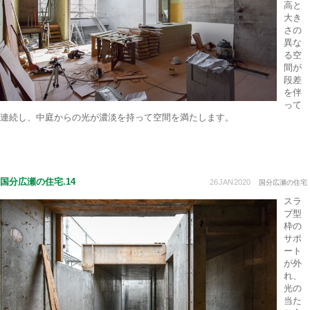
高と
大き
さの
異な
る空
間が
段差
を伴
って
連続し、中庭からの光が濃淡を持って空間を満たします。
国分広瀬の住宅.14
26
JAN
2020
国分広瀬の住宅
スラ
ブ型
枠の
サポ
ート
が外
れ、
光の
当た