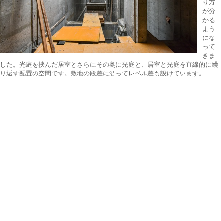
り方
が分
かる
よう
にな
って
きま
した。光庭を挟んだ居室とさらにその奥に光庭と、居室と光庭を直線的に繰
り返す配置の空間です。敷地の段差に沿ってレベル差も設けています。
国分広瀬の住宅.13
22
DEC
2019
国分広瀬の住宅
上棟
式が
執り
行わ
れま
し
た。
型枠
の解
体も