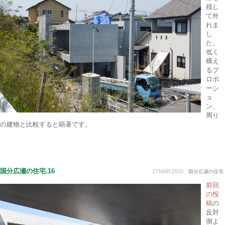
残し
て外
れま
し
た。
低く
構え
るプ
ロポ
ーシ
ョ
ン、
周り
の建物と比較すると顕著です。
国分広瀬の住宅.16
27
MAR
2020
国分広瀬の住宅
前回
の投
稿
の
反対
側よ