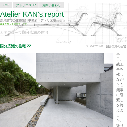
TOP
アトリエ環HP
お問い合わせ
Atelier KAN's report
鹿児島市の建築設計事務所・アトリエ環
の建築レポートです。
画像クリックで拡大します。
カテゴリー：国分広瀬の住宅
国分広瀬の住宅.22
30
MAY
2020
国分広瀬の住宅
本
日、
残工
事を
残し
なが
らも
無事
に引
渡し
を終
えま
し
た。
振り