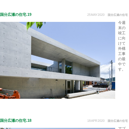
国分広瀬の住宅.19
25
MAY
2020
国分広瀬の住宅
今週
末の
竣工
に向
けて
外構
工事
の最
中で
す。
国分広瀬の住宅.18
18
APR
2020
国分広瀬の住宅
アプ