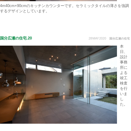
4m40cm×90cmのキッチンカウンターです。セラミックタイルの薄さを強調
するデザインとしています。
国分広瀬の住宅.20
28
MAY
2020
国分広瀬の住宅
本
日、
設計
事務
所に
よる
竣工
検査
を行
いま
し
た。