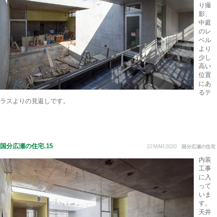
り撮
影、
中庭
のレ
ベル
より
少し
高い
位置
にあ
るテ
ラスよりの見返しです。
国分広瀬の住宅.15
22
MAR
2020
国分広瀬の住宅
内装
工事
に入
って
いま
す。
天井