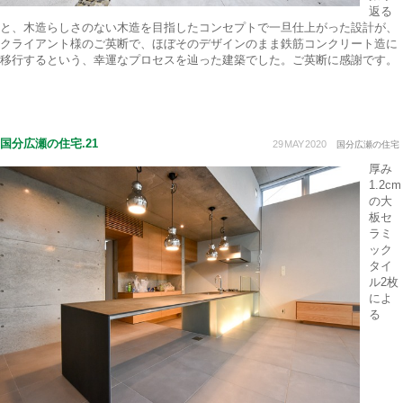
返る
と、木造らしさのない木造を目指したコンセプトで一旦仕上がった設計が、
クライアント様のご英断で、ほぼそのデザインのまま鉄筋コンクリート造に
移行するという、幸運なプロセスを辿った建築でした。ご英断に感謝です。
国分広瀬の住宅.21
29
MAY
2020
国分広瀬の住宅
厚み
1.2cm
の大
板セ
ラミ
ック
タイ
ル2枚
によ
る