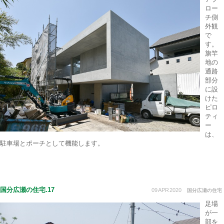
ロー
チ側
外観
で
す。
旗竿
地の
通路
部分
に設
けた
ピロ
ティ
ー
は、
駐車場とポーチとして機能します。
国分広瀬の住宅.17
09
APR
2020
国分広瀬の住宅
足場
が一
部を