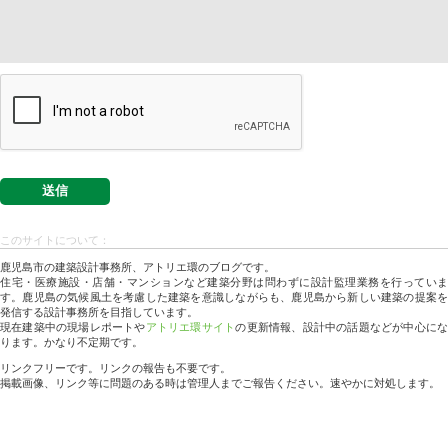
このサイトについて：
鹿児島市の建築設計事務所、アトリエ環のブログです。
住宅・医療施設・店舗・マンションなど建築分野は問わずに設計監理業務を行っていま
す。鹿児島の気候風土を考慮した建築を意識しながらも、鹿児島から新しい建築の提案を
発信する設計事務所を目指しています。
現在建築中の現場レポートや
アトリエ環サイト
の更新情報、設計中の話題などが中心に
ります。かなり不定期です。
リンクフリーです。リンクの報告も不要です。
掲載画像、リンク等に問題のある時は管理人までご報告ください。速やかに対処します。