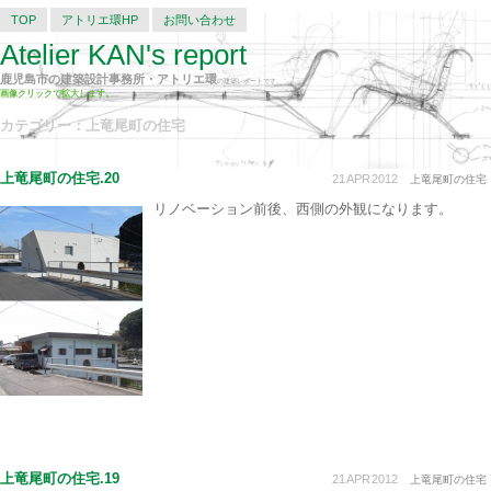
TOP
アトリエ環HP
お問い合わせ
Atelier KAN's report
鹿児島市の建築設計事務所・アトリエ環
の建築レポートです。
画像クリックで拡大します。
カテゴリー：上竜尾町の住宅
上竜尾町の住宅.20
21
APR
2012
上竜尾町の住宅
リノベーション前後、西側の外観になります。
上竜尾町の住宅.19
21
APR
2012
上竜尾町の住宅