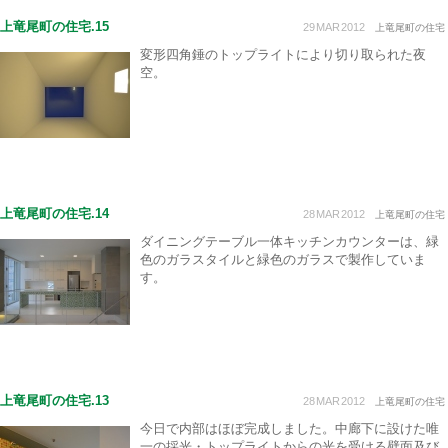
上竜尾町の住宅.15
29
MAR
2012
上竜尾町の住宅
変形四角錘のトップライトにより切り取られた夜
空。
上竜尾町の住宅.14
28
MAR
2012
上竜尾町の住宅
ダイニングテーブル一体キッチンカウンターは、緑
色のガラスタイルと緑色のガラスで製作していま
す。
上竜尾町の住宅.13
28
MAR
2012
上竜尾町の住宅
今日で内部はほぼ完成しました。中廊下に設けた唯
一の採光・トップライトからの光を受ける壁面及び