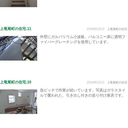
上竜尾町の住宅.11
25
MAR
2012
上竜尾町の住宅
外壁にガルバリウム小波板、バルコニー床に透明フ
ァイバーグレーチングを使用しています。
上竜尾町の住宅.10
25
MAR
2012
上竜尾町の住宅
急ピッチで作業が続いています。写真はガラスタイ
ルで覆われた、引き出し付きの造り付け家具です。