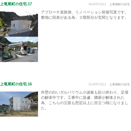
上竜尾町の住宅.17
06
APR
2012
上竜尾町の住宅
アプローチ道路側、リノベーション前後写真です。
敷地に段差がある為、２階部分が玄関となります。
上竜尾町の住宅.16
02
APR
2012
上竜尾町の住宅
外壁の白いガルバリウム小波板も貼り終わり、足場
の解体中です。工事中に急遽、隣家が解体された
為、こちらの立面も想定以上に目立つ様になりまし
た。