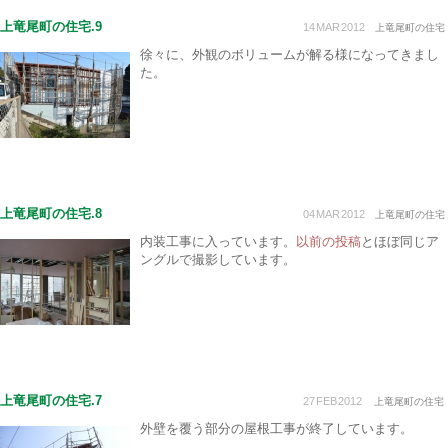
上竜尾町の住宅.9
14
MAR
2012
上竜尾町の住宅
徐々に、外観のボリュームが解る様になってきまし
た。
上竜尾町の住宅.8
04
MAR
2012
上竜尾町の住宅
内装工事に入っています。
以前の投稿
とほぼ同じア
ングルで撮影しています。
上竜尾町の住宅.7
27
FEB
2012
上竜尾町の住宅
外壁を覆う部分の屋根工事が終了しています。