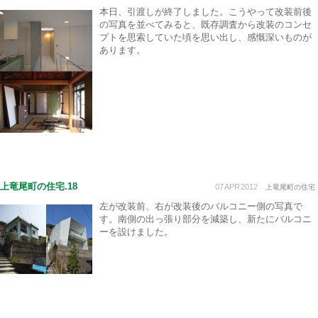
本日、引渡しが終了しました。こうやって改装前後
の写真を並べてみると、既存調査から改装のコンセ
プトを思索していた頃を思い出し、感慨深いものが
あります。
上竜尾町の住宅.18
07
APR
2012
上竜尾町の住宅
左が改装前、右が改装後のバルコニー側の写真で
す。南側の出っ張り部分を減築し、新たにバルコニ
ーを設けました。