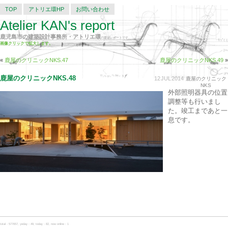
TOP
アトリエ環HP
お問い合わせ
Atelier KAN's report
鹿児島市の建築設計事務所・アトリエ環
の建築レポートです。
画像クリックで拡大します。
«
鹿屋のクリニックNKS.47
鹿屋のクリニックNKS.49
»
鹿屋のクリニックNKS.48
12
JUL
2014
鹿屋のクリニック
NKS
外部照明器具の位置
調整等も行いまし
た。竣工まであと一
息です。
total：577657, yeday：49, today：82, now online：1