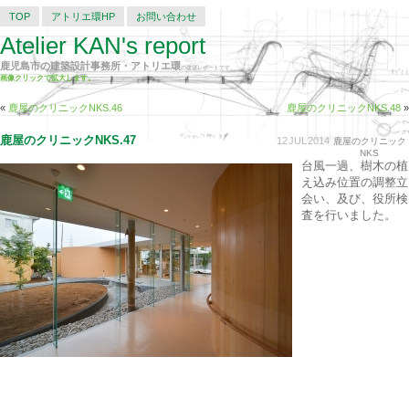
TOP
アトリエ環HP
お問い合わせ
Atelier KAN's report
鹿児島市の建築設計事務所・アトリエ環
の建築レポートです。
画像クリックで拡大します。
«
鹿屋のクリニックNKS.46
鹿屋のクリニックNKS.48
»
鹿屋のクリニックNKS.47
12
JUL
2014
鹿屋のクリニック
NKS
台風一過、樹木の植
え込み位置の調整立
会い、及び、役所検
査を行いました。