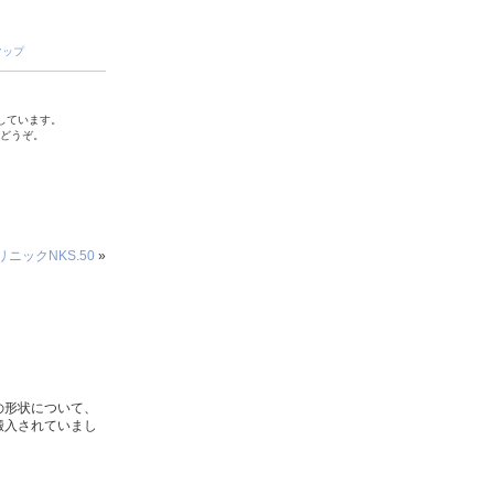
マップ
しています。
でどうぞ。
ニックNKS.50
»
の形状について、
搬入されていまし