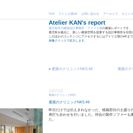
TOP
アトリエ環HP
お問い合わせ
アーカイブ
サイト
Atelier KAN's report
鹿児島市の建築設計事務所・アトリエ環
の建築レポートです。
鹿児島を拠点に、新しい建築空間を提案する設計事務所を目指
このほかのコンテンツにアクセスするにはアトリエ環のHPま
画像クリックで拡大します。
«
鹿屋のクリニックNKS.48
鹿屋のクリ
14/7/13
鹿屋のクリニックNKS
鹿屋のクリニックNKS.49
昨日だけでは伝えきれなかった、植栽部分の土盛り
再打ち合わせを行いました。待合の製作ソファーも
た。