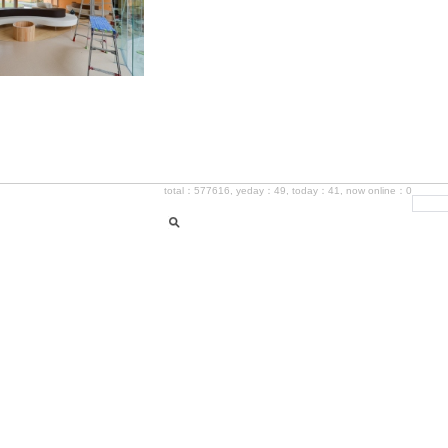
total：577616, yeday：49, today：41, now online：0