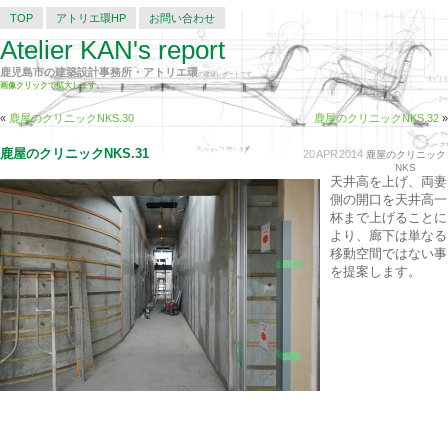
TOP
アトリエ環HP
お問い合わせ
Atelier KAN's report
鹿児島市の建築設計事務所・アトリエ環
の建築レポートです。
画像クリックで拡大します。
«
鹿屋のクリニックNKS.30
鹿屋のクリニックNKS.32
»
鹿屋のクリニックNKS.31
20
APR
2014
鹿屋のクリニック
NKS
天井高を上げ、両妻
側の開口を天井高一
杯まで上げることに
より、廊下は単なる
移動空間ではない事
を提案します。