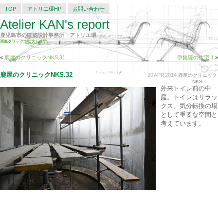
TOP
アトリエ環HP
お問い合わせ
Atelier KAN's report
鹿児島市の建築設計事務所・アトリエ環
の建築レポートです。
画像クリックで拡大します。
«
鹿屋のクリニックNKS.31
伊集院の住宅.1
»
鹿屋のクリニックNKS.32
20
APR
2014
鹿屋のクリニック
NKS
外来トイレ前の中
庭。トイレはリラッ
クス、気分転換の場
として重要な空間と
考えています。