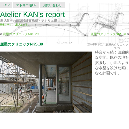
TOP
アトリエ環HP
お問い合わせ
Atelier KAN's report
鹿児島市の建築設計事務所・アトリエ環
の建築レポートです。
画像クリックで拡大します。
«
鹿屋のクリニックNKS.29
鹿屋のクリニックNKS.31
»
鹿屋のクリニックNKS.30
20
APR
2014
鹿屋のクリニック
NKS
待合から続く回廊的
な空間。既存の池を
拡張し、小川のよう
な水盤を設けた庭に
なる計画です。