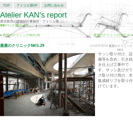
TOP
アトリエ環HP
お問い合わせ
Atelier KAN's report
鹿児島市の建築設計事務所・アトリエ環
の建築レポートです。
画像クリックで拡大します。
«
鹿屋のクリニックNKS.28
鹿屋のクリニックNKS.30
»
鹿屋のクリニックNKS.29
19
APR
2014
鹿屋のクリニック
NKS
サッシ取り付け、設
備等を含め、引き続
き仕上げ工事中で
す。サッシ及びガラ
ス取り付け用の、木
集成材リブを取り付
けています。