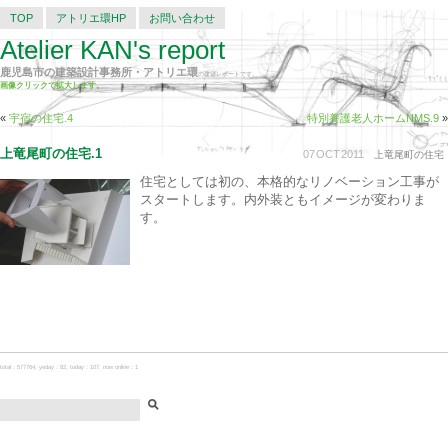
TOP
アトリエ環HP
お問い合わせ
Atelier KAN's report
鹿児島市の建築設計事務所・アトリエ環
の建築レポートです。
画像クリックで拡大します。
«
宇宿の住宅.4
特別養護老人ホームNMS.9
»
上竜尾町の住宅.1
07
OCT
2011
上竜尾町の住宅
住宅としては初の、本格的なリノベーション工事が
スタートします。内外装ともイメージが変わりま
す。
total：577764, yeday：82, today：107, now online：1