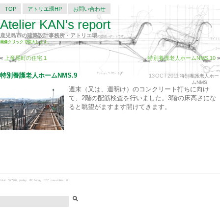
TOP
アトリエ環HP
お問い合わせ
Atelier KAN's report
鹿児島市の建築設計事務所・アトリエ環
の建築レポートです。
画像クリックで拡大します。
«
上竜尾町の住宅.1
特別養護老人ホームNMS.10
»
特別養護老人ホームNMS.9
13
OCT
2011
特別養護老人ホー
ムNMS
週末（又は、週明け）のコンクリート打ちに向け
て、2階の配筋検査を行いました。3階の床高さにな
ると眺望がますます開けてきます。
total：577764, yeday：82, today：107, now online：0