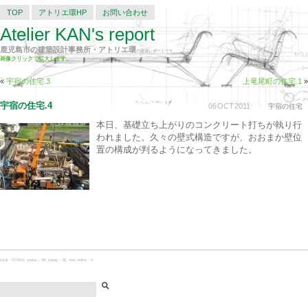
TOP
アトリエ環HP
お問い合わせ
Atelier KAN's report
鹿児島市の建築設計事務所・アトリエ環
の建築レポートです。
画像クリックで拡大します。
«
宇宿の住宅.3
上竜尾町の住宅.1
»
宇宿の住宅.4
06
OCT
2011
宇宿の住宅
本日、基礎立ち上がりのコンクリート打ちが執り行
われました。久々の壁式構造ですが、おおまか壁位
置の構成が判るようになってきました。
total：577603, yeday：49, today：28, now online：0