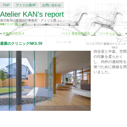
TOP
アトリエ環HP
お問い合わせ
Atelier KAN's report
鹿児島市の建築設計事務所・アトリエ環
の建築レポートです。
画像クリックで拡大します。
«
伊集院の住宅.4
「ベスト電器加世田店」と「ドベチェムジカ」
»
鹿屋のクリニックNKS.59
31
JUL
2014
鹿屋のクリニック
NKS
待合室と中庭。空間
の印象を柔らかく
し、内外の連続性を
保つために曲線を用
いました。