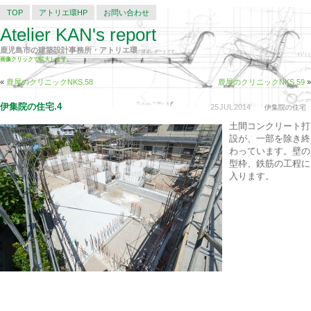
TOP
アトリエ環HP
お問い合わせ
Atelier KAN's report
鹿児島市の建築設計事務所・アトリエ環
の建築レポートです。
画像クリックで拡大します。
«
鹿屋のクリニックNKS.58
鹿屋のクリニックNKS.59
»
伊集院の住宅.4
25
JUL
2014
伊集院の住宅
土間コンクリート打
設が、一部を除き終
わっています。壁の
型枠、鉄筋の工程に
入ります。