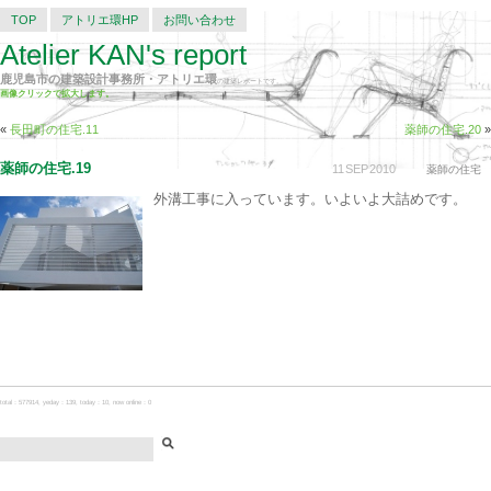
TOP
アトリエ環HP
お問い合わせ
Atelier KAN's report
鹿児島市の建築設計事務所・アトリエ環
の建築レポートです。
画像クリックで拡大します。
«
長田町の住宅.11
薬師の住宅.20
»
薬師の住宅.19
11
SEP
2010
薬師の住宅
外溝工事に入っています。いよいよ大詰めです。
total：577914, yeday：139, today：10, now online：0