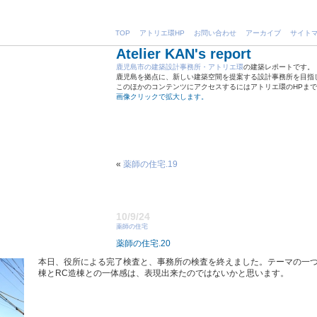
TOP
アトリエ環HP
お問い合わせ
アーカイブ
サイト
Atelier KAN's report
鹿児島市の建築設計事務所・アトリエ環
の建築レポートです。
鹿児島を拠点に、新しい建築空間を提案する設計事務所を目指
このほかのコンテンツにアクセスするにはアトリエ環のHPま
画像クリックで拡大します。
«
薬師の住宅.19
10/9/24
薬師の住宅
薬師の住宅.20
本日、役所による完了検査と、事務所の検査を終えました。テーマの一
棟とRC造棟との一体感は、表現出来たのではないかと思います。