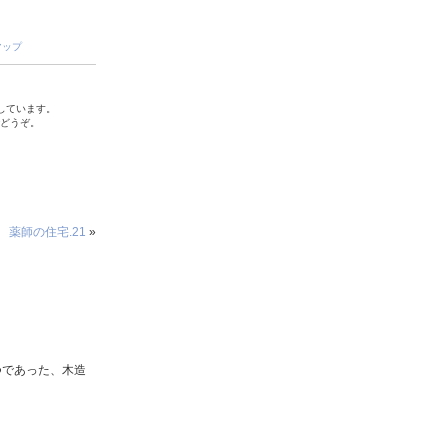
マップ
しています。
でどうぞ。
薬師の住宅.21
»
つであった、木造