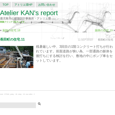
TOP
アトリエ環HP
お問い合わせ
Atelier KAN's report
鹿児島市の建築設計事務所・アトリエ環
の建築レポートです。
画像クリックで拡大します。
«
薬師の住宅.18
薬師の住宅.19
»
長田町の住宅.11
11
SEP
2010
長田町の住宅
残暑厳しい中、3回目の1階コンクリート打ちが行わ
れています。前面道路が狭い為、一部通路の躯体を
後打ちにする検討を行い、敷地の中にポンプ車をセ
ットしています。
total：577618, yeday：49, today：43, now online：2