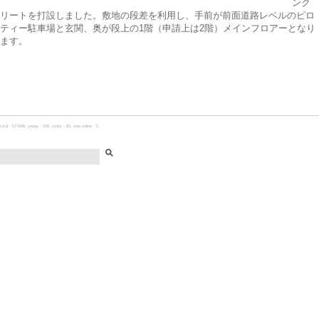
ンク
リートを打設しました。敷地の段差を利用し、手前が前面道路レベルのピロ
ティー駐車場と玄関、奥が段上の1階（申請上は2階）メインフロアーとなり
ます。
total：577848, yeday：108, today：83, now online：0