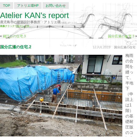
TOP
アトリエ環HP
お問い合わせ
Atelier KAN's report
鹿児島市の建築設計事務所・アトリエ環
の建築レポートです。
画像クリックで拡大します。
«
錦江台の住宅.3
国分広瀬の住宅.3
»
国分広瀬の住宅.2
12
JUL
2019
国分広瀬の住宅
梅雨
の合
間を
縫っ
て、
半地
下
（申
請上
は1
階）
の基
礎耐
圧版
のコ