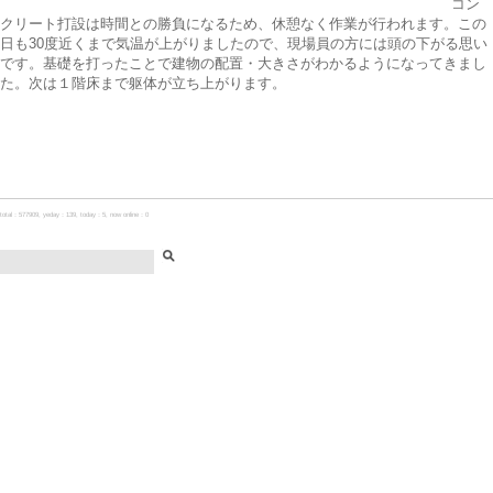
コン
クリート打設は時間との勝負になるため、休憩なく作業が行われます。この
日も30度近くまで気温が上がりましたので、現場員の方には頭の下がる思い
です。基礎を打ったことで建物の配置・大きさがわかるようになってきまし
た。次は１階床まで躯体が立ち上がります。
total：577909, yeday：139, today：5, now online：0