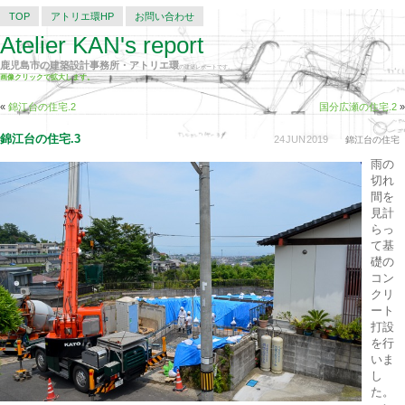
TOP
アトリエ環HP
お問い合わせ
Atelier KAN's report
鹿児島市の建築設計事務所・アトリエ環
の建築レポートです。
画像クリックで拡大します。
«
錦江台の住宅.2
国分広瀬の住宅.2
»
錦江台の住宅.3
24
JUN
2019
錦江台の住宅
雨の
切れ
間を
見計
らっ
て基
礎の
コン
クリ
ート
打設
を行
いま
し
た。