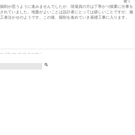
硬く
掘削が思うように進みませんでしたが、現場員の方は丁寧かつ慎重に仕事を
されていました。地盤がよいことは設計者にとっては嬉しいことですが、施
工者泣かせのようです。この後、掘削を進めていき基礎工事に入ります。
total：577851, yeday：108, today：86, now online：0