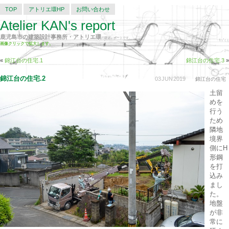
TOP
アトリエ環HP
お問い合わせ
Atelier KAN's report
鹿児島市の建築設計事務所・アトリエ環
の建築レポートです。
画像クリックで拡大します。
«
錦江台の住宅.1
錦江台の住宅.3
»
錦江台の住宅.2
03
JUN
2019
錦江台の住宅
土留
めを
行う
ため
隣地
境界
側にH
形鋼
を打
込み
まし
た。
地盤
が非
常に