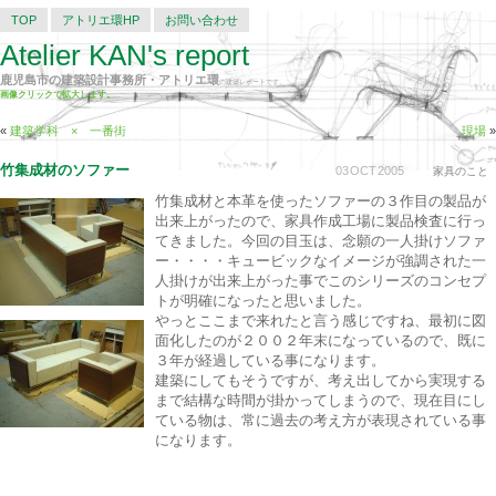
TOP
アトリエ環HP
お問い合わせ
Atelier KAN's report
鹿児島市の建築設計事務所・アトリエ環
の建築レポートです。
画像クリックで拡大します。
«
建築学科 × 一番街
現場
»
竹集成材のソファー
03
OCT
2005
家具のこと
竹集成材と本革を使ったソファーの３作目の製品が
出来上がったので、家具作成工場に製品検査に行っ
てきました。今回の目玉は、念願の一人掛けソファ
ー・・・・キュービックなイメージが強調された一
人掛けが出来上がった事でこのシリーズのコンセプ
トが明確になったと思いました。
やっとここまで来れたと言う感じですね、最初に図
面化したのが２００２年末になっているので、既に
３年が経過している事になります。
建築にしてもそうですが、考え出してから実現する
まで結構な時間が掛かってしまうので、現在目にし
ている物は、常に過去の考え方が表現されている事
になります。