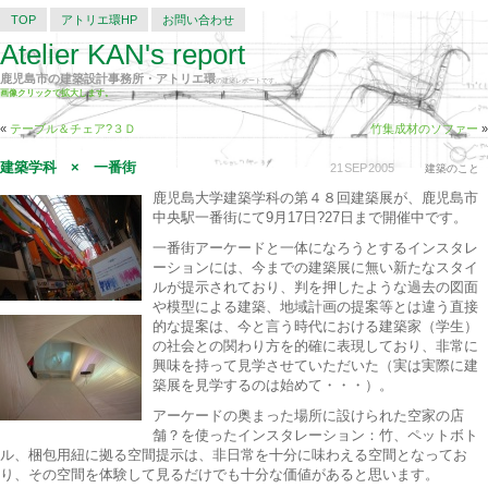
TOP
アトリエ環HP
お問い合わせ
Atelier KAN's report
鹿児島市の建築設計事務所・アトリエ環
の建築レポートです。
画像クリックで拡大します。
«
テーブル＆チェア?３Ｄ
竹集成材のソファー
»
建築学科 × 一番街
21
SEP
2005
建築のこと
鹿児島大学建築学科の第４８回建築展が、鹿児島市
中央駅一番街にて9月17日?27日まで開催中です。
一番街アーケードと一体になろうとするインスタレ
ーションには、今までの建築展に無い新たなスタイ
ルが提示されており、判を押したような過去の図面
や模型による建築、地域計画の提案等とは違う直接
的な提案は、今と言う時代における建築家（学生）
の社会との関わり方を的確に表現しており、非常に
興味を持って見学させていただいた（実は実際に建
築展を見学するのは始めて・・・）。
アーケードの奥まった場所に設けられた空家の店
舗？を使ったインスタレーション：竹、ペットボト
ル、梱包用紐に拠る空間提示は、非日常を十分に味わえる空間となってお
り、その空間を体験して見るだけでも十分な価値があると思います。