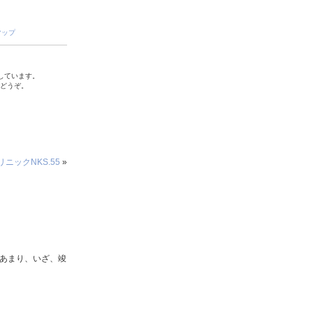
マップ
しています。
でどうぞ。
ニックNKS.55
»
年あまり、いざ、竣