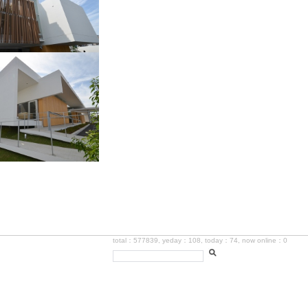
total：577839, yeday：108, today：74, now online：0