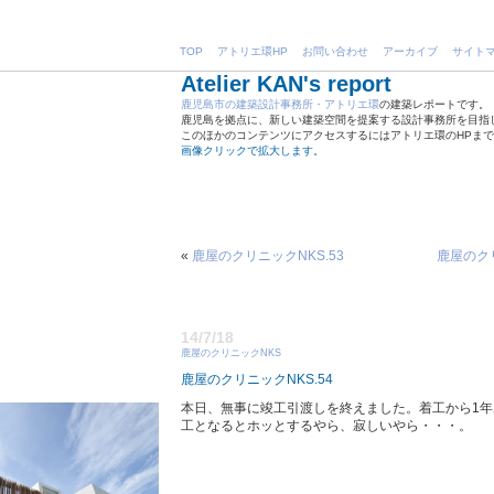
TOP
アトリエ環HP
お問い合わせ
アーカイブ
サイト
Atelier KAN's report
鹿児島市の建築設計事務所・アトリエ環
の建築レポートです。
鹿児島を拠点に、新しい建築空間を提案する設計事務所を目指
このほかのコンテンツにアクセスするにはアトリエ環のHPま
画像クリックで拡大します。
«
鹿屋のクリニックNKS.53
鹿屋のクリ
14/7/18
鹿屋のクリニックNKS
鹿屋のクリニックNKS.54
本日、無事に竣工引渡しを終えました。着工から1
工となるとホッとするやら、寂しいやら・・・。