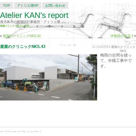
TOP
アトリエ環HP
お問い合わせ
Atelier KAN's report
鹿児島市の建築設計事務所・アトリエ環
の建築レポートです。
画像クリックで拡大します。
«
鹿屋のクリニックNKS.42
伊集院の住宅.3
»
鹿屋のクリニックNKS.43
21
JUN
2014
鹿屋のクリニック
NKS
梅雨の合間を縫っ
て、外構工事中で
す。
total：577618, yeday：49, today：43, now online：0