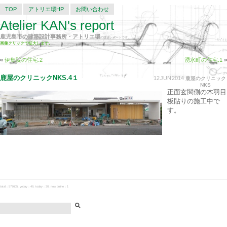
TOP
アトリエ環HP
お問い合わせ
Atelier KAN's report
鹿児島市の建築設計事務所・アトリエ環
の建築レポートです。
画像クリックで拡大します。
«
伊集院の住宅.2
湧水町の住宅.1
»
鹿屋のクリニックNKS.4１
12
JUN
2014
鹿屋のクリニック
NKS
正面玄関側の木羽目
板貼りの施工中で
す。
total：577605, yeday：49, today：30, now online：1