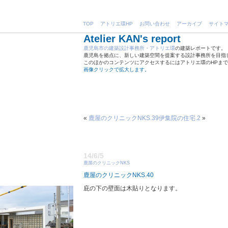
TOP
アトリエ環HP
お問い合わせ
アーカイブ
サイト
Atelier KAN's report
鹿児島市の建築設計事務所・アトリエ環
の建築レポートです。
鹿児島を拠点に、新しい建築空間を提案する設計事務所を目指
このほかのコンテンツにアクセスするにはアトリエ環のHPま
画像クリックで拡大します。
«
鹿屋のクリニックNKS.39
伊集院の住宅.2
»
14/6/5
鹿屋のクリニックNKS
鹿屋のクリニックNKS.40
庇の下の壁面は木貼りとなります。