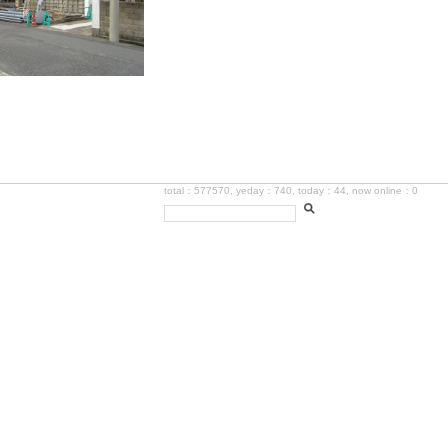
total：577570, yeday：740, today：44, now online：0