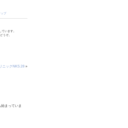
マップ
しています。
でどうぞ。
ニックNKS.28
»
も始まっていま