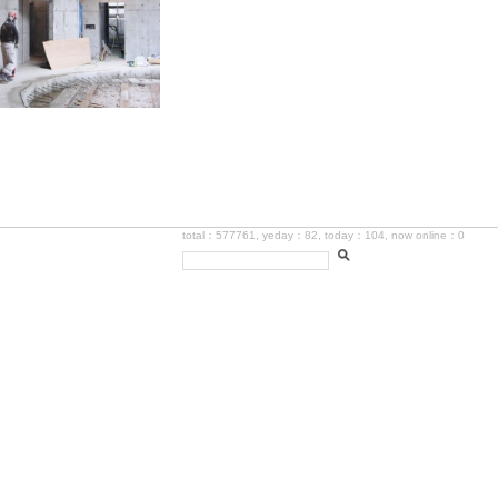
total：577761, yeday：82, today：104, now online：0