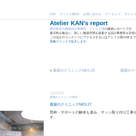
TOP
アトリエ環HP
お問い合わせ
アーカイブ
サイト
Atelier KAN's report
鹿児島市の建築設計事務所・アトリエ環
の建築レポートです。
鹿児島を拠点に、新しい建築空間を提案する設計事務所を目指
このほかのコンテンツにアクセスするにはアトリエ環のHPま
画像クリックで拡大します。
«
鹿屋のクリニックNKS.26
鹿屋のクリ
14/3/26
鹿屋のクリニックNKS
鹿屋のクリニックNKS.27
型枠・サポートの解体も進み、サッシ取り付け工事
す。