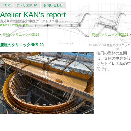
TOP
アトリエ環HP
お問い合わせ
Atelier KAN's report
鹿児島市の建築設計事務所・アトリエ環
の建築レポートです。
画像クリックで拡大します。
«
鹿屋のクリニックNKS.19
鹿屋のクリニックNKS.21
»
鹿屋のクリニックNKS.20
19
JAN
2014
鹿屋のクリニック
NKS
楕円の型枠の空間
は、専用の中庭を設
けたトイレの為の空
間です。