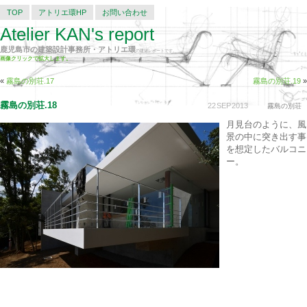
TOP
アトリエ環HP
お問い合わせ
Atelier KAN's report
鹿児島市の建築設計事務所・アトリエ環
の建築レポートです。
画像クリックで拡大します。
«
霧島の別荘.17
霧島の別荘.19
»
霧島の別荘.18
22
SEP
2013
霧島の別荘
月見台のように、風
景の中に突き出す事
を想定したバルコニ
ー。