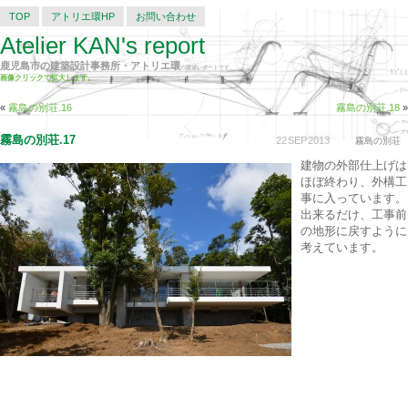
TOP
アトリエ環HP
お問い合わせ
Atelier KAN's report
鹿児島市の建築設計事務所・アトリエ環
の建築レポートです。
画像クリックで拡大します。
«
霧島の別荘.16
霧島の別荘.18
»
霧島の別荘.17
22
SEP
2013
霧島の別荘
建物の外部仕上げは
ほぼ終わり、外構工
事に入っています。
出来るだけ、工事前
の地形に戻すように
考えています。