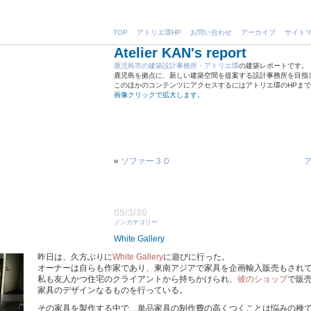
TOP
アトリエ環HP
お問い合わせ
アーカイブ
サイト
Atelier KAN's report
鹿児島市の建築設計事務所・アトリエ環
の建築レポートです。
鹿児島を拠点に、新しい建築空間を提案する設計事務所を目指
このほかのコンテンツにアクセスするにはアトリエ環のHPま
画像クリックで拡大します。
«
ソファー３Ｄ
05/3/30
ノンカテゴリー
White Gallery
昨日は、久方ぶりに
White Gallery
に遊びに行った。
オーナーは自らも作家であり、東南アジアで家具を企画輸入販売もされ
私も友人かつ住宅のクライアントから持ちかけられ、
彼のショップ
で販
家具のデザインなるものを行っている。
その家具を製作する中で、単品家具の制作費の高くつくことは悩みの種