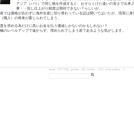
アジア（バリ）で同じ物を作成すると、おそらくけた違いの安さで出来
事・・但し仕上がり精度は期待できない？らしいが。
産では価格が合わずに海外生産に切り替わっている話は聞いてはいたが、現実に身
（職人）の将来が案じられてしまう。
度を求める為だけに高いお金を払う価値しかないのかもしれない？
械のレベルアップで遠からず、埋められてしまう差であるような気がします。
total：577759, yeday：82, today：102, now online：1