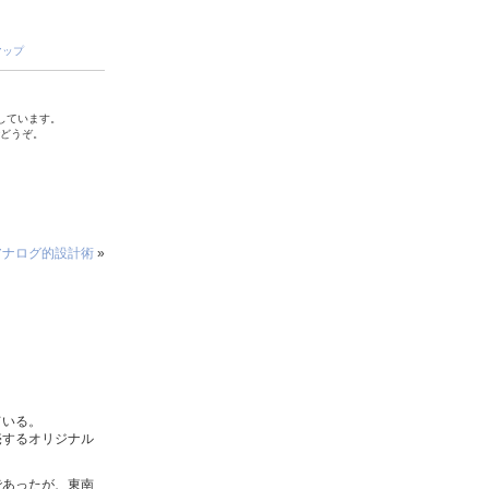
マップ
しています。
でどうぞ。
アナログ的設計術
»
ている。
売するオリジナル
であったが、東南