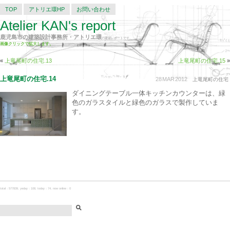
TOP
アトリエ環HP
お問い合わせ
Atelier KAN's report
鹿児島市の建築設計事務所・アトリエ環
の建築レポートです。
画像クリックで拡大します。
«
上竜尾町の住宅.13
上竜尾町の住宅.15
»
上竜尾町の住宅.14
28
MAR
2012
上竜尾町の住宅
ダイニングテーブル一体キッチンカウンターは、緑
色のガラスタイルと緑色のガラスで製作していま
す。
total：577839, yeday：108, today：74, now online：0