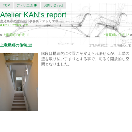
TOP
アトリエ環HP
お問い合わせ
Atelier KAN's report
鹿児島市の建築設計事務所・アトリエ環
の建築レポートです。
画像クリックで拡大します。
«
上竜尾町の住宅.11
上竜尾町の住宅.13
»
上竜尾町の住宅.12
27
MAR
2012
上竜尾町の住宅
階段は構造的に位置こそ変えられませんが、上階の
壁を取り払い手すりとする事で、明るく開放的な空
間となりました。