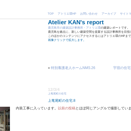
TOP
アトリエ環HP
お問い合わせ
アーカイブ
サイト
Atelier KAN's report
鹿児島市の建築設計事務所・アトリエ環
の建築レポートです。
鹿児島を拠点に、新しい建築空間を提案する設計事務所を目指
このほかのコンテンツにアクセスするにはアトリエ環のHPま
画像クリックで拡大します。
«
特別養護老人ホームNMS.26
宇宿の住宅.
12/3/4
上竜尾町の住宅
上竜尾町の住宅.8
内装工事に入っています。
以前の投稿
とほぼ同じアングルで撮影してい