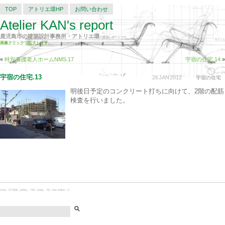
TOP
アトリエ環HP
お問い合わせ
Atelier KAN's report
鹿児島市の建築設計事務所・アトリエ環
の建築レポートです。
画像クリックで拡大します。
«
特別養護老人ホームNMS.17
宇宿の住宅.14
»
宇宿の住宅.13
26
JAN
2012
宇宿の住宅
明後日予定のコンクリート打ちに向けて、2階の配筋
検査を行いました。
total：577568, yeday：740, today：42, now online：0