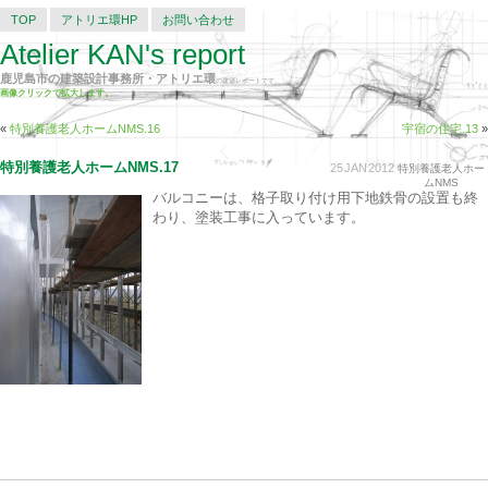
TOP
アトリエ環HP
お問い合わせ
Atelier KAN's report
鹿児島市の建築設計事務所・アトリエ環
の建築レポートです。
画像クリックで拡大します。
«
特別養護老人ホームNMS.16
宇宿の住宅.13
»
特別養護老人ホームNMS.17
25
JAN
2012
特別養護老人ホー
ムNMS
バルコニーは、格子取り付け用下地鉄骨の設置も終
わり、塗装工事に入っています。