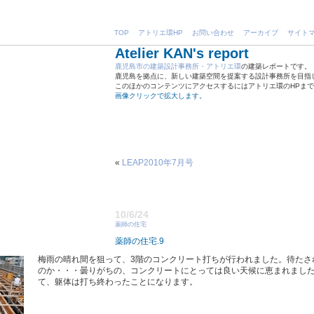
TOP
アトリエ環HP
お問い合わせ
アーカイブ
サイト
Atelier KAN's report
鹿児島市の建築設計事務所・アトリエ環
の建築レポートです。
鹿児島を拠点に、新しい建築空間を提案する設計事務所を目指
このほかのコンテンツにアクセスするにはアトリエ環のHPま
画像クリックで拡大します。
«
LEAP2010年7月号
10/6/24
薬師の住宅
薬師の住宅.9
梅雨の晴れ間を狙って、3階のコンクリート打ちが行われました。待たさ
のか・・・曇りがちの、コンクリートにとっては良い天候に恵まれまし
て、躯体は打ち終わったことになります。