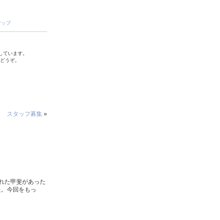
マップ
しています。
でどうぞ。
スタッフ募集
»
れた甲斐があった
た。今回をもっ