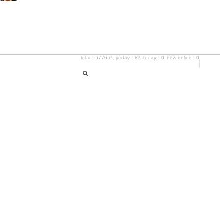
total：577657, yeday：82, today：0, now online：0