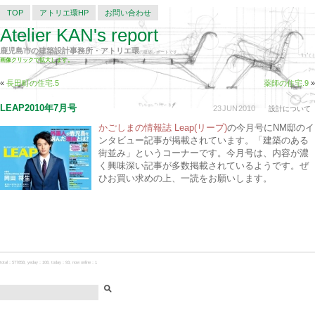
TOP
アトリエ環HP
お問い合わせ
Atelier KAN's report
鹿児島市の建築設計事務所・アトリエ環
の建築レポートです。
画像クリックで拡大します。
«
長田町の住宅.5
薬師の住宅.9
»
LEAP2010年7月号
23
JUN
2010
設計について
かごしまの情報誌 Leap(リープ)
の今月号にNM邸のイ
ンタビュー記事が掲載されています。「建築のある
街並み」というコーナーです。今月号は、内容が濃
く興味深い記事が多数掲載されているようです。ぜ
ひお買い求めの上、一読をお願いします。
total：577858, yeday：108, today：93, now online：1