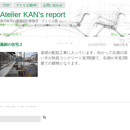
TOP
アトリエ環HP
お問い合わせ
Atelier KAN's report
鹿児島市の建築設計事務所・アトリエ環
の建築レポートです。
画像クリックで拡大します。
«
薬師の住宅.1
3Dムービー
»
薬師の住宅.2
02
MAR
2010
薬師の住宅
基礎の配筋工事に入っています。向かって左側の深
い方が鉄筋コンクリート造3階建て、右側が木造2階
建ての建物となります。
total：577613, yeday：49, today：38, now online：2