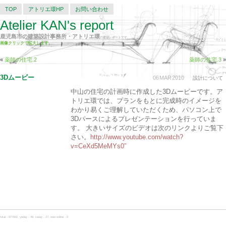
TOP
アトリエ環HP
お問い合わせ
Atelier KAN's report
鹿児島市の建築設計事務所・アトリエ環
の建築レポートです。
画像クリックで拡大します。
«
薬師の住宅.2
薬師の住宅.3
»
3Dムービー
06
MAR
2010
設計について
中山の住宅の計画時に作成した3Dムービーです。ア
トリエ環では、プランをもとに完成時のイメージを
わかり易くご理解していただくため、パソコン上で
3Dパースによるプレゼンテーションを行っていま
す。 大きいサイズのビデオは次のリンクよりご覧下
さい。
http://www.youtube.com/watch?
v=CeXd5MeMYs0″
total：577602, yeday：49, today：27, now online：0