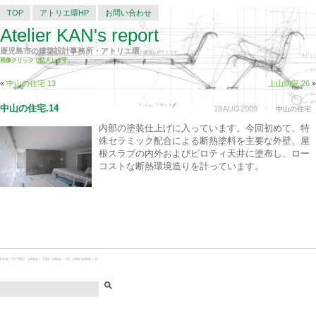
TOP
アトリエ環HP
お問い合わせ
Atelier KAN's report
鹿児島市の建築設計事務所・アトリエ環
の建築レポートです。
画像クリックで拡大します。
«
中山の住宅.13
上山病院.26
»
中山の住宅.14
18
AUG
2009
中山の住宅
内部の塗装仕上げに入っています。今回初めて、特
殊セラミック配合による断熱塗料を主要な外壁、屋
根スラブの内外およびピロティ天井に塗布し、ロー
コストな断熱環境造りを計っています。
total：577957, yeday：139, today：53, now online：0