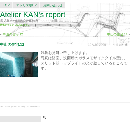
TOP
アトリエ環HP
お問い合わせ
Atelier KAN's report
鹿児島市の建築設計事務所・アトリエ環
の建築レポートです。
画像クリックで拡大します。
«
中山の住宅.12
中山の住宅.14
»
中山の住宅.13
12
AUG
2009
中山の住宅
残暑お見舞い申し上げます。
写真は浴室、洗面所のガラスモザイクタイル壁に、
スリット状トップライトの光が差しているところで
す。
total：577856, yeday：108, today：91, now online：0