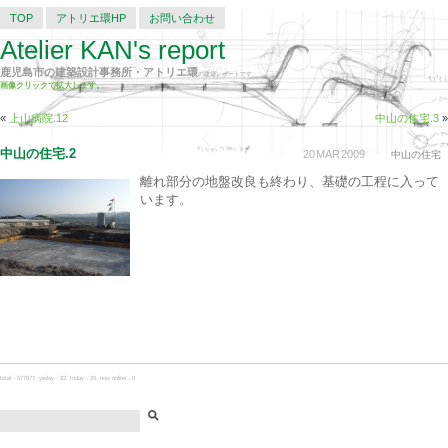
TOP
アトリエ環HP
お問い合わせ
Atelier KAN's report
鹿児島市の建築設計事務所・アトリエ環
の建築レポートです。
画像クリックで拡大します。
«
上山病院.12
中山の住宅.3
»
中山の住宅.2
20
MAR
2009
中山の住宅
離れ部分の地盤改良も終わり、基礎の工程に入って
います。
total：577677, yeday：82, today：20, now online：0