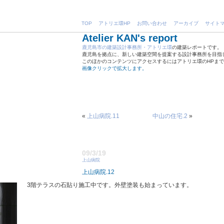
TOP
アトリエ環HP
お問い合わせ
アーカイブ
サイト
Atelier KAN's report
鹿児島市の建築設計事務所・アトリエ環
の建築レポートです。
鹿児島を拠点に、新しい建築空間を提案する設計事務所を目指
このほかのコンテンツにアクセスするにはアトリエ環のHPま
画像クリックで拡大します。
«
上山病院.11
中山の住宅.2
»
09/3/19
上山病院
上山病院.12
3階テラスの石貼り施工中です。外壁塗装も始まっています。