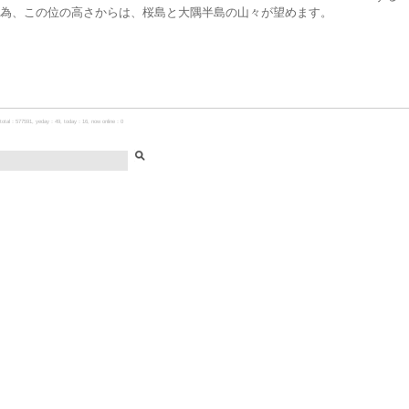
為、この位の高さからは、桜島と大隅半島の山々が望めます。
total：577591, yeday：49, today：16, now online：0