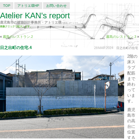
TOP
アトリエ環HP
お問い合わせ
Atelier KAN's report
鹿児島市の建築設計事務所・アトリエ環
の建築レポートです。
画像クリックで拡大します。
«
霧島のレストラン.2
霧島のレストラン.3
»
日之出町の住宅.4
28
MAR
2024
日之出町の住宅
2階の
床ス
ラブ
配筋
まで
終わ
って
いま
す。
鹿児
島市
の高
台に
位置
する