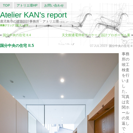
TOP
アトリエ環HP
お問い合わせ
Atelier KAN's report
鹿児島市の建築設計事務所・アトリエ環
の建築レポートです。
画像クリックで拡大します。
«
国分中央の住宅 II.4
天文館通電停前アーケード設計プロポーザル案
»
国分中央の住宅 II.5
07
JUL
2023
国分中央の住宅 II
事務
所の
竣工
検査
を行
いま
し
た。
写真
は玄
関ホ
ール
の見
返し
で