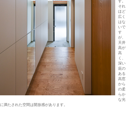
す。
それ
ほど
広く
はな
いで
す
が、
天井
高が
高
く、
深い
庇の
ある
高窓
から
の柔
らか
な光
に満たされた空間は開放感があります。