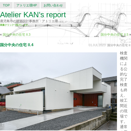
TOP
アトリエ環HP
お問い合わせ
Atelier KAN's report
鹿児島市の建築設計事務所・アトリエ環
の建築レポートです。
画像クリックで拡大します。
«
国分中央の住宅 II.3
国分中央の住宅 II.5
»
国分中央の住宅 II.4
01
JUL
2023
国分中央の住宅 II
検査
機関
によ
る公
的な
完了
検査
も終
え、
竣工
間近
の現
場で
す。
通常