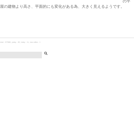
の平
屋の建物より高さ、平面的にも変化がある為、大きく見えるようです。
total：577668, yeday：82, today：11, now online：1