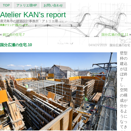
TOP
アトリエ環HP
お問い合わせ
Atelier KAN's report
鹿児島市の建築設計事務所・アトリエ環
の建築レポートです。
画像クリックで拡大します。
«
錦江台の住宅.7
国分広瀬の住宅.11
»
国分広瀬の住宅.10
04
NOV
2019
国分広瀬の住宅
壁型
枠の
建込
がほ
ぼ終
了
し、
空間
の構
成が
分か
るよ
うに
なっ
てき