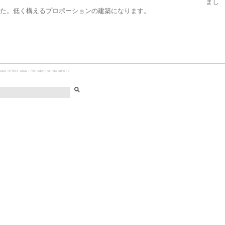
まし
た。低く構えるプロポーションの建築になります。
total：577574, yeday：740, today：48, now online：0