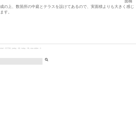
面構
成の上、数箇所の中庭とテラスを設けてあるので、実面積よりも大きく感じ
ます。
total：577752, yeday：82, today：95, now online：0