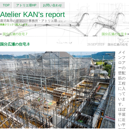
TOP
アトリエ環HP
お問い合わせ
Atelier KAN's report
鹿児島市の建築設計事務所・アトリエ環
の建築レポートです。
画像クリックで拡大します。
«
国分広瀬の住宅.7
国分広瀬の住宅.9
»
国分広瀬の住宅.8
26
SEP
2019
国分広瀬の住宅
メイ
ンフ
ロア
ーの
壁配
筋の
工程
に入
って
いま
す。
ほぼ
平屋
に近
い平